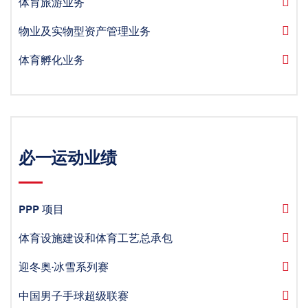
体育旅游业务
物业及实物型资产管理业务
体育孵化业务
必一运动业绩
PPP 项目
体育设施建设和体育工艺总承包
迎冬奥·冰雪系列赛
中国男子手球超级联赛